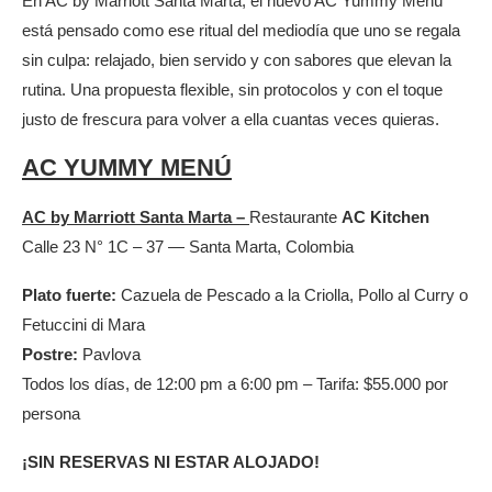
En AC by Marriott Santa Marta, el nuevo AC Yummy Menú
está pensado como ese ritual del mediodía que uno se regala
sin culpa: relajado, bien servido y con sabores que elevan la
rutina. Una propuesta flexible, sin protocolos y con el toque
justo de frescura para volver a ella cuantas veces quieras.
AC YUMMY MENÚ
AC by Marriott Santa Marta –
Restaurante
AC Kitchen
Calle 23 N° 1C – 37 — Santa Marta, Colombia
Plato fuerte:
Cazuela de Pescado a la Criolla, Pollo al Curry o
Fetuccini di Mara
Postre:
Pavlova
Todos los días, de 12:00 pm a 6:00 pm – Tarifa: $55.000 por
persona
¡SIN RESERVAS NI ESTAR ALOJADO!