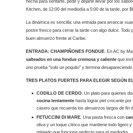
hecha para sentarte, pedir y dejarte llevar por los sabo
Kitchen, de 12:00 del mediodía a 5:00 de la tarde, por 
La dinámica es sencilla: una entrada para arrancar suav
postre fresco para cerrar la tarde con algo dulce. Todo
buen almuerzo frente al Caribe.
ENTRADA: CHAMPIÑONES FONDUE
. En AC by Mar
salteados en una fondue cremosa y caliente
que invi
uno prueba “solo un poquito” y termina desapareciendo 
TRES PLATOS FUERTES PARA ELEGIR SEGÚN EL
CODILLO DE CERDO
. Un plato para quienes di
cocina lentamente
hasta lograr piel crocante po
casero que recuerda los almuerzos largos de fin
FETUCCINI DI MARE
. Una pasta fresca con
cam
oliva y un toque cítrico que mantiene todo ligero
relajado que funciona perfecto para el mediodía.