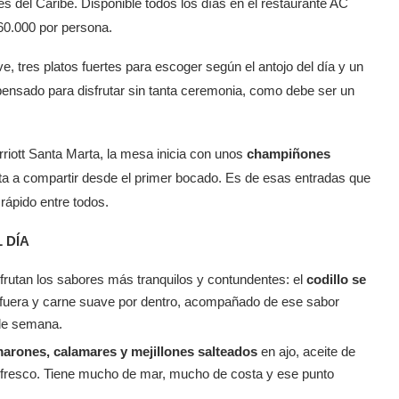
res del Caribe. Disponible todos los días en el restaurante AC
$60.000 por persona.
e, tres platos fuertes para escoger según el antojo del día y un
 pensado para disfrutar sin tanta ceremonia, como debe ser un
riott Santa Marta, la mesa inicia con unos
champiñones
ta a compartir desde el primer bocado. Es de esas entradas que
rápido entre todos.
 DÍA
sfrutan los sabores más tranquilos y contundentes: el
codillo se
r fuera y carne suave por dentro, acompañado de ese sabor
 de semana.
arones, calamares y mejillones salteados
en ajo, aceite de
 y fresco. Tiene mucho de mar, mucho de costa y ese punto