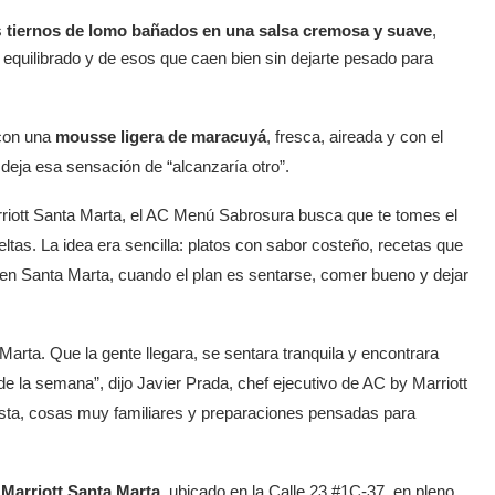
s
tiernos de lomo bañados en una salsa cremosa y suave
,
 equilibrado y de esos que caen bien sin dejarte pesado para
 con una
mousse ligera de maracuyá
, fresca, aireada y con el
 deja esa sensación de “alcanzaría otro”.
iott Santa Marta, el AC Menú Sabrosura busca que te tomes el
ltas. La idea era sencilla: platos con sabor costeño, recetas que
 en Santa Marta, cuando el plan es sentarse, comer bueno y dejar
rta. Que la gente llegara, se sentara tranquila y encontrara
a de la semana”, dijo Javier Prada, chef ejecutivo de AC by Marriott
sta, cosas muy familiares y preparaciones pensadas para
 Marriott Santa Marta
, ubicado en la Calle 23 #1C-37, en pleno