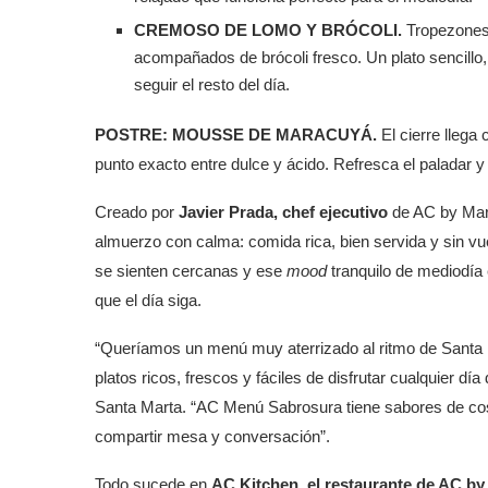
CREMOSO DE LOMO Y BRÓCOLI.
Tropezone
acompañados de brócoli fresco. Un plato sencillo,
seguir el resto del día.
POSTRE: MOUSSE DE MARACUYÁ.
El cierre llega
punto exacto entre dulce y ácido. Refresca el paladar y
Creado por
Javier Prada, chef ejecutivo
de AC by Marr
almuerzo con calma: comida rica, bien servida y sin vue
se sienten cercanas y ese
mood
tranquilo de mediodía
que el día siga.
“Queríamos un menú muy aterrizado al ritmo de Santa Ma
platos ricos, frescos y fáciles de disfrutar cualquier dí
Santa Marta. “AC Menú Sabrosura tiene sabores de co
compartir mesa y conversación”.
Todo sucede en
AC Kitchen, el restaurante de AC by