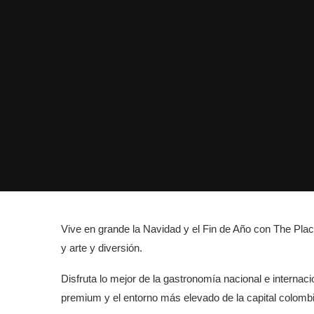
Vive en grande la Navidad y el Fin de Año con The Pla
y arte y diversión.
Disfruta lo mejor de la gastronomía nacional e internac
premium y el entorno más elevado de la capital colomb