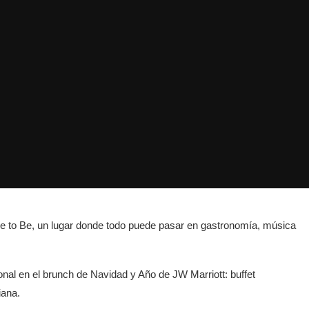
ce to Be, un lugar donde todo puede pasar en gastronomía, música
ional en el brunch de Navidad y Año de JW Marriott: buffet
iana.