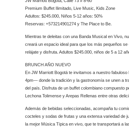
JW Marriott Bogotá, Calle 73 # 8-60
Premium Buffet Ilimitado, Live Music, Kids Zone
Adultos: $245.000, Niños 5-12 años: 50%
Reservas: +573214901274 y The Place to Be.
Mientras te deleitas con una Banda Musical en Vivo, n
creará un espacio ideal para que los más pequeños se 
relájate y disfruta. Adultos $245.000, niños de 5 a 12 
BRUNCH AÑO NUEVO
En JW Marriott Bogotá te invitamos a nuestro fabulos
4pm— donde la tradición y la gastronomía se unen a tra
del país. Disfruta de un buffet colombiano compuesto p
Lechona Tolimense y Arepas Rellenas entre otras delici
Además de bebidas seleccionadas, acompaña tu comida
cocteles y sodas de frutas y una extensa variedad de j
la mejor Música Típica en vivo, que te transportará a l