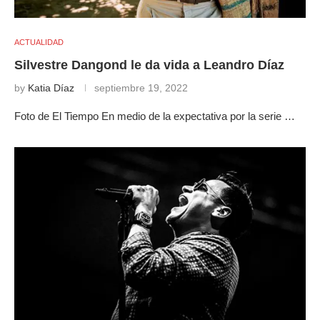
ACTUALIDAD
Silvestre Dangond le da vida a Leandro Díaz
by
Katia Díaz
septiembre 19, 2022
Foto de El Tiempo En medio de la expectativa por la serie …